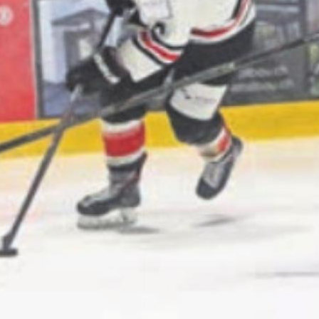
im Eishockey-Derby
chung im Freiämter Eishockey-Derby bleibt aus
amt zeigt zwar gegen den HC Fischbach-Gösliko
ch der Favorit beweist seine ...
en Sie
rlesen?
ch bin
Ja. Ich benöt
nent.
ein Abo.
Anmelden
Abo Angebot