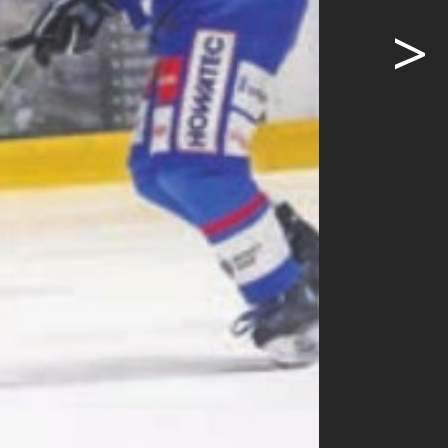
>
. Der HC
n eine gute
ige
e