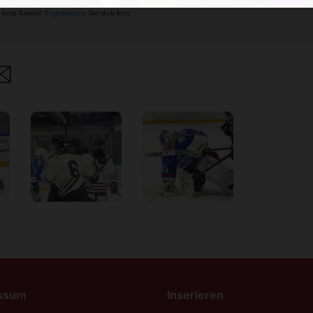
 kein Konto?
Registrieren
Sie sich hier
are
ssum
Inserieren