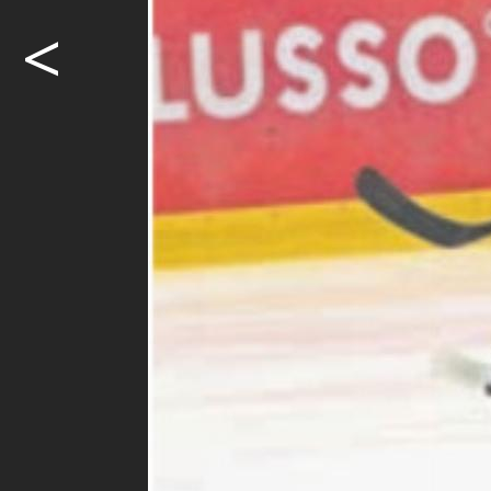
<
Fi-Gö siegt 
Die Überras
Wohlen Frei
Leistung, do
Möcht
weite
Ja. I
Abon