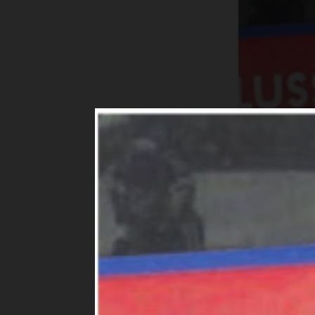
F
Favorit set