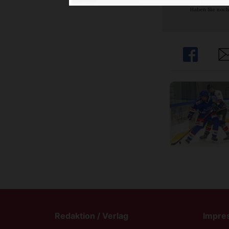
Haben Sie noch
Share
Sh
Redaktion / Verlag
Impre