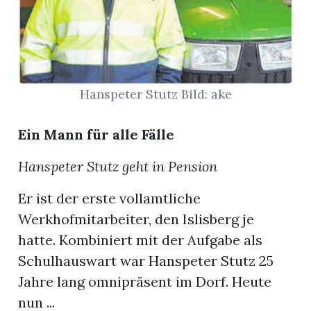
App
gion
Hanspeter Stutz Bild: ake
emgarten
Ein Mann für alle Fälle
Bremgarten
Hanspeter Stutz geht in Pension
Er ist der erste vollamtliche
gion
Werkhofmitarbeiter, den Islisberg je
hatte. Kombiniert mit der Aufgabe als
emgarten
Schulhauswart war Hanspeter Stutz 25
Jahre lang omnipräsent im Dorf. Heute
nun ...