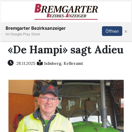
Inserieren
Abonnieren
Anmelden
Bremgarter Bezirksanzeiger
×
Öffnen
Im Google Play Store
«De Hampi» sagt Adieu
Immobilien
28.11.2025
Islisberg
,
Kelleramt
Veranstaltungen
Stellen
E-
Paper
Newsletter