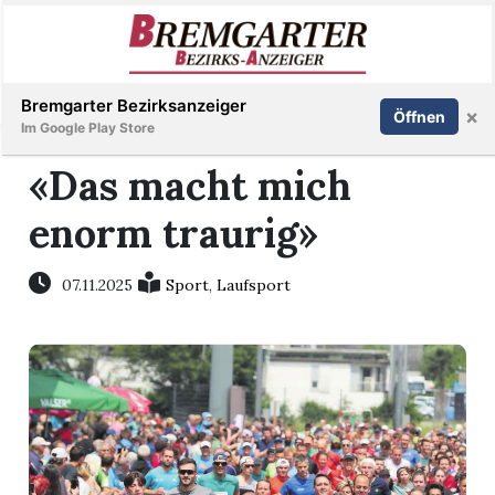
Inserieren
Abonnieren
Anmelden
Bremgarter Bezirksanzeiger
×
Öffnen
Im Google Play Store
«Das macht mich
enorm traurig»
Immobilien
Veranstaltungen
07.11.2025
Sport
,
Laufsport
Stellen
E-
Paper
Newsletter