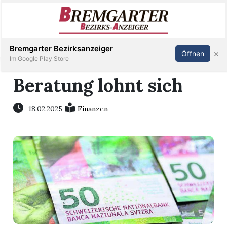
Inserieren
Abonnieren
Anmelden
Bremgarter Bezirksanzeiger
×
Öffnen
Im Google Play Store
Beratung lohnt sich
Immobilien
18.02.2025
Finanzen
Veranstaltungen
Stellen
E-
Paper
Newsletter