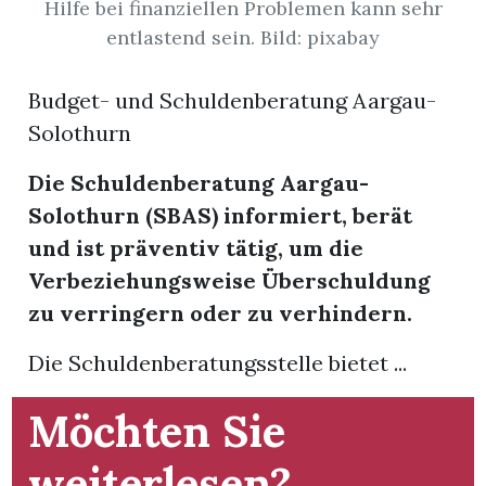
Hilfe bei finanziellen Problemen kann sehr
entlastend sein. Bild: pixabay
App
gion
Budget- und Schuldenberatung Aargau-
Solothurn
emgarten
Die Schuldenberatung Aargau-
Solothurn (SBAS) informiert, berät
Bremgarten
und ist präventiv tätig, um die
Verbeziehungsweise Überschuldung
zu verringern oder zu verhindern.
gion
Die Schuldenberatungsstelle bietet ...
emgarten
Möchten Sie
weiterlesen?