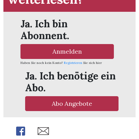
t
Ja. Ich bin
Abonnent.
Anmelden
Haben Sie noch kein Konto?
Registrieren
Sie sich hier
Ja. Ich benötige ein
Abo.
Abo Angebote
en
Share
Share
n