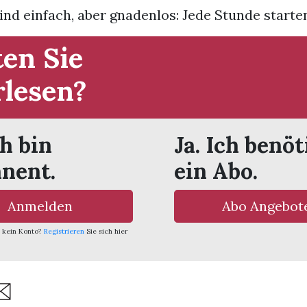
ind einfach, aber gnadenlos: Jede Stunde starten 
en Sie
rlesen?
ch bin
Ja. Ich benöt
nent.
ein Abo.
Anmelden
Abo Angebot
 kein Konto?
Registrieren
Sie sich hier
are