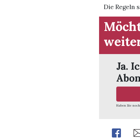
Die Regeln s
Möcht
weite
Ja. I
Abon
Haben Sie noch
Share
Sh