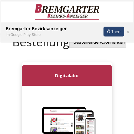
Inserieren
Abonnieren
Anmelden
Bremgarter Bezirksanzeiger
×
Öffnen
Im Google Play Store
Immobilien
Veranstaltungen
Stellen
E-
Paper
Newsletter