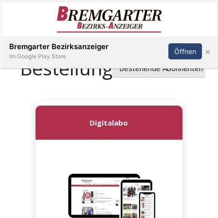
Inserieren
Abonnieren
Anmelden
Bremgarter Bezirksanzeiger
×
Öffnen
Im Google Play Store
Immobilien
Veranstaltungen
Stellen
E-
Paper
Newsletter