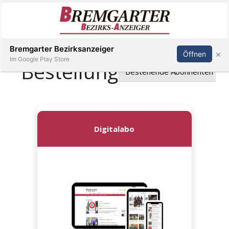
Inserieren
Abonnieren
Anmelden
Bremgarter Bezirksanzeiger
×
Öffnen
Im Google Play Store
Immobilien
Veranstaltungen
Stellen
E-
Paper
Newsletter