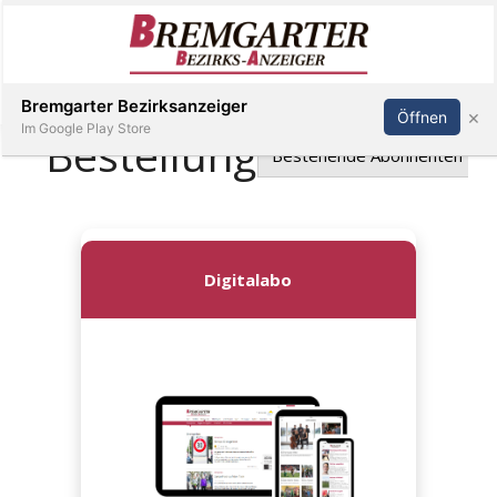
Inserieren
Abonnieren
Anmelden
Bremgarter Bezirksanzeiger
×
Öffnen
Im Google Play Store
Immobilien
Veranstaltungen
Stellen
E-
Paper
Newsletter