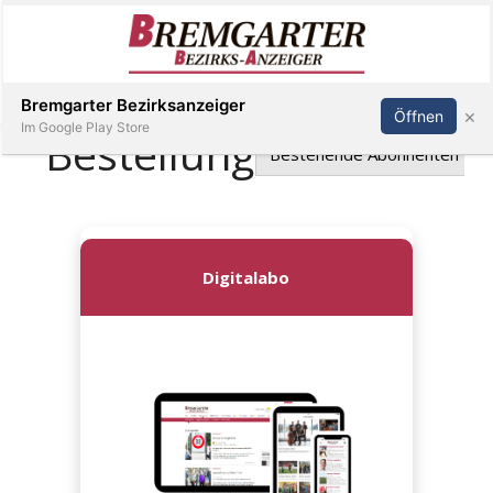
Inserieren
Abonnieren
Anmelden
Bremgarter Bezirksanzeiger
×
Öffnen
Im Google Play Store
Immobilien
Veranstaltungen
Stellen
E-
Paper
Newsletter