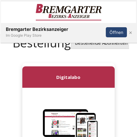
Inserieren
Abonnieren
Anmelden
Bremgarter Bezirksanzeiger
×
Öffnen
Im Google Play Store
Immobilien
Veranstaltungen
Stellen
E-
Paper
Newsletter