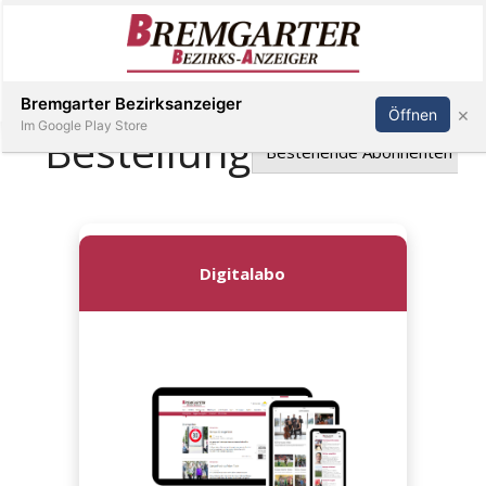
Inserieren
Abonnieren
Anmelden
Bremgarter Bezirksanzeiger
×
Öffnen
Im Google Play Store
Immobilien
Veranstaltungen
Stellen
E-
Paper
Newsletter