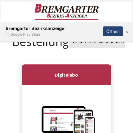
Inserieren
Abonnieren
Anmelden
Bremgarter Bezirksanzeiger
×
Öffnen
Im Google Play Store
Immobilien
Veranstaltungen
Stellen
E-
Paper
Newsletter