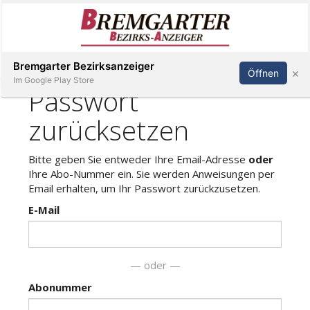
Inserieren
Abonnieren
Anmelden
Bremgarter Bezirksanzeiger
×
Öffnen
Im Google Play Store
Immobilien
Veranstaltungen
Stellen
E-
Paper
Newsletter