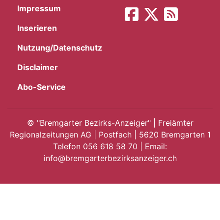
Impressum
App
Inserieren
gion
Nutzung/Datenschutz
emgarten
Disclaimer
Abo-Service
Bremgarten
©
"Bremgarter Bezirks-Anzeiger" | Freiämter
Regionalzeitungen AG | Postfach | 5620 Bremgarten 1
Telefon 056 618 58 70 | Email:
gion
info@bremgarterbezirksanzeiger.ch
emgarten