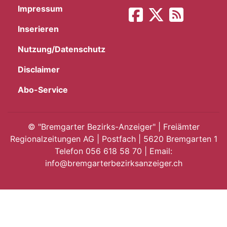
Impressum
App
Inserieren
gion
Nutzung/Datenschutz
emgarten
Disclaimer
Abo-Service
Bremgarten
©
"Bremgarter Bezirks-Anzeiger" | Freiämter
Regionalzeitungen AG | Postfach | 5620 Bremgarten 1
Telefon 056 618 58 70 | Email:
gion
info@bremgarterbezirksanzeiger.ch
emgarten