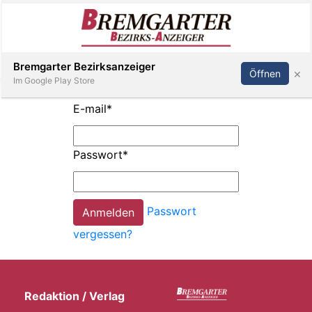
Inserieren
Abonnieren
Anmelden
Bremgarter Bezirksanzeiger
×
Öffnen
Im Google Play Store
E-mail
*
Immobilien
Passwort
*
Veranstaltungen
Passwort
Stellen
vergessen?
E-
Paper
Redaktion / Verlag
Newsletter