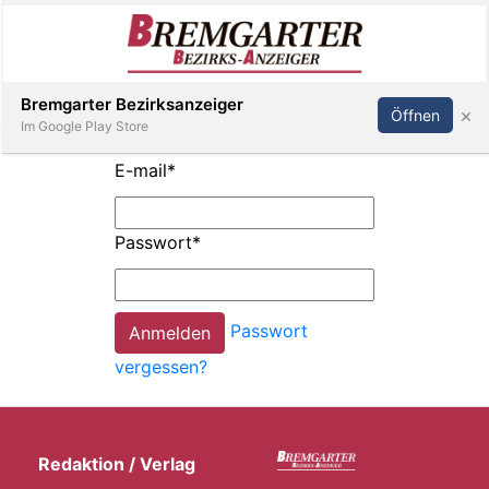
Inserieren
Abonnieren
Anmelden
Bremgarter Bezirksanzeiger
×
Öffnen
Im Google Play Store
E-mail
*
Immobilien
Passwort
*
Veranstaltungen
Passwort
Stellen
vergessen?
E-
Paper
Redaktion / Verlag
Newsletter