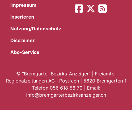
Impressum
App
Inserieren
gion
Nutzung/Datenschutz
emgarten
Disclaimer
Abo-Service
Bremgarten
©
"Bremgarter Bezirks-Anzeiger" | Freiämter
Regionalzeitungen AG | Postfach | 5620 Bremgarten 1
Telefon 056 618 58 70 | Email:
gion
info@bremgarterbezirksanzeiger.ch
emgarten