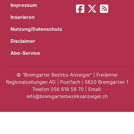
Impressum
App
Inserieren
gion
Nutzung/Datenschutz
emgarten
Disclaimer
Abo-Service
Bremgarten
©
"Bremgarter Bezirks-Anzeiger" | Freiämter
Regionalzeitungen AG | Postfach | 5620 Bremgarten 1
Telefon 056 618 58 70 | Email:
gion
info@bremgarterbezirksanzeiger.ch
emgarten