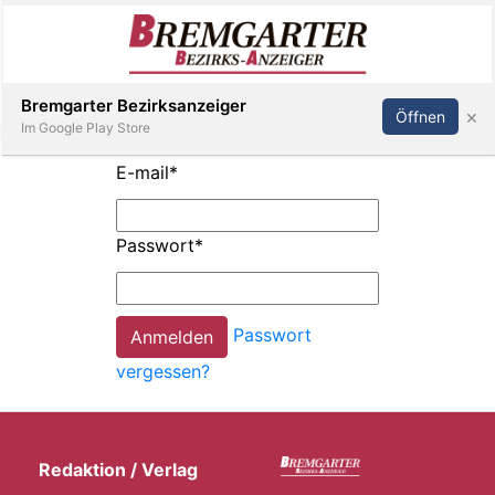
Inserieren
Abonnieren
Anmelden
Bremgarter Bezirksanzeiger
×
Öffnen
Im Google Play Store
E-mail
*
Immobilien
Passwort
*
Veranstaltungen
Passwort
Stellen
vergessen?
E-
Paper
Redaktion / Verlag
Newsletter