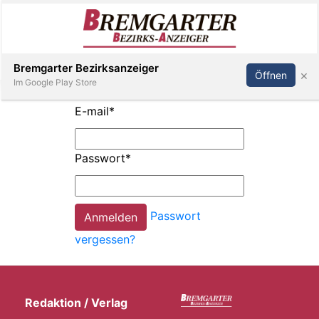
Inserieren
Abonnieren
Anmelden
Bremgarter Bezirksanzeiger
×
Öffnen
Im Google Play Store
E-mail
*
Immobilien
Passwort
*
Veranstaltungen
Passwort
Stellen
vergessen?
E-
Paper
Redaktion / Verlag
Newsletter