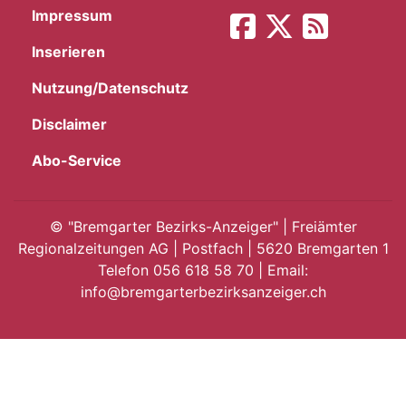
Impressum
App
Inserieren
gion
Nutzung/Datenschutz
emgarten
Disclaimer
Abo-Service
Bremgarten
©
"Bremgarter Bezirks-Anzeiger" | Freiämter
Regionalzeitungen AG | Postfach | 5620 Bremgarten 1
Telefon 056 618 58 70 | Email:
gion
info@bremgarterbezirksanzeiger.ch
emgarten