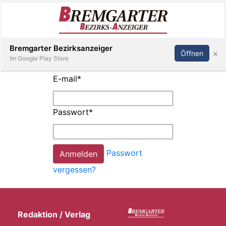
Inserieren
Abonnieren
Anmelden
Bremgarter Bezirksanzeiger
×
Öffnen
Im Google Play Store
E-mail
*
Immobilien
Passwort
*
Veranstaltungen
Passwort
Stellen
vergessen?
E-
Paper
Redaktion / Verlag
Newsletter