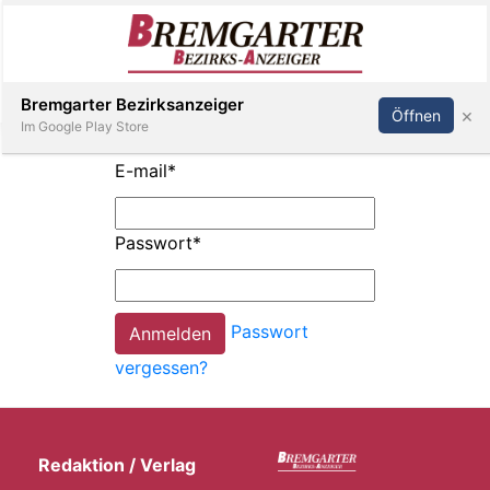
Inserieren
Abonnieren
Anmelden
Bremgarter Bezirksanzeiger
×
Öffnen
Im Google Play Store
E-mail
*
Immobilien
Passwort
*
Veranstaltungen
Passwort
Stellen
vergessen?
E-
Paper
Redaktion / Verlag
Newsletter