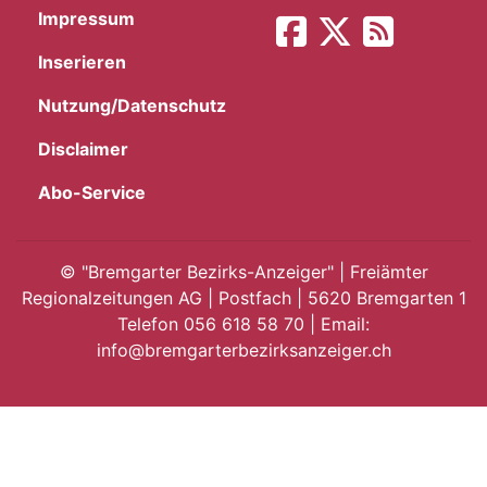
Impressum
App
Inserieren
gion
Nutzung/Datenschutz
emgarten
Disclaimer
Abo-Service
Bremgarten
©
"Bremgarter Bezirks-Anzeiger" | Freiämter
Regionalzeitungen AG | Postfach | 5620 Bremgarten 1
Telefon 056 618 58 70 | Email:
gion
info@bremgarterbezirksanzeiger.ch
emgarten