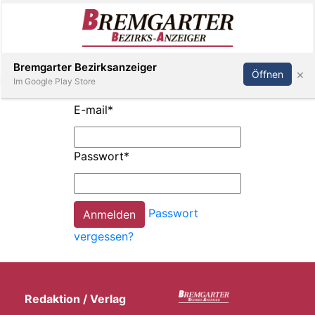
Inserieren
Abonnieren
Anmelden
Bremgarter Bezirksanzeiger
×
Öffnen
Im Google Play Store
E-mail
*
Immobilien
Passwort
*
Veranstaltungen
Passwort
Stellen
vergessen?
E-
Paper
Redaktion / Verlag
Newsletter