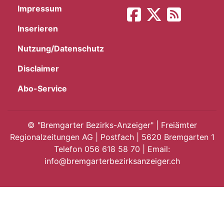
Impressum
App
Inserieren
gion
Nutzung/Datenschutz
emgarten
Disclaimer
Abo-Service
Bremgarten
©
"Bremgarter Bezirks-Anzeiger" | Freiämter
Regionalzeitungen AG | Postfach | 5620 Bremgarten 1
Telefon 056 618 58 70 | Email:
gion
info@bremgarterbezirksanzeiger.ch
emgarten