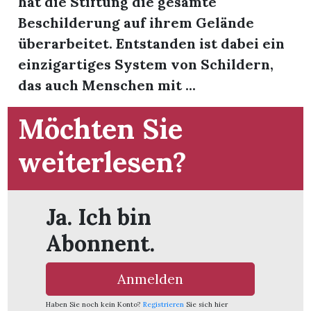
hat die Stiftung die gesamte
t
Beschilderung auf ihrem Gelände
überarbeitet. Entstanden ist dabei ein
einzigartiges System von Schildern,
das auch Menschen mit ...
Möchten Sie
weiterlesen?
Ja. Ich bin
Abonnent.
en
Anmelden
n
Haben Sie noch kein Konto?
Registrieren
Sie sich hier