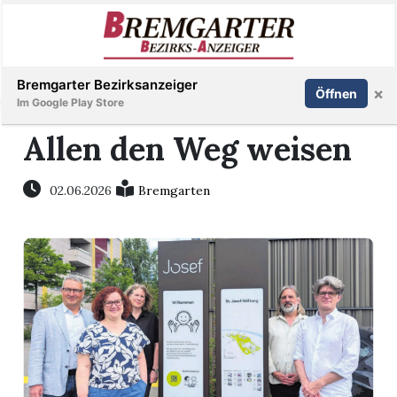
Inserieren
Abonnieren
Anmelden
Bremgarter Bezirksanzeiger
×
Öffnen
Im Google Play Store
Allen den Weg weisen
Immobilien
02.06.2026
Bremgarten
Veranstaltungen
Stellen
E-
Paper
Newsletter