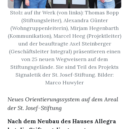
Stolz auf ihr Werk (von links): Thomas Bopp
App
(Stiftungsleiter), Alexandra Günter
gion
(Wohngruppenleiterin), Mirjam Hegenbarth
(Kommunikation), Marcel Heeg (Projektleiter)
emgarten
und der beauftragte Axel Steinberger
(Geschäftsleiter Integral) präsentieren einen
von 25 neuen Wegweisern auf dem
Bremgarten
Stiftungsgelände. Sie sind Teil des Projekts
Signaletik der St. Josef-Stiftung. Bilder:
Marco Huwyler
gion
Neues Orientierungssystem auf dem Areal
emgarten
der St. Josef-Stiftung
Nach dem Neubau des Hauses Allegra