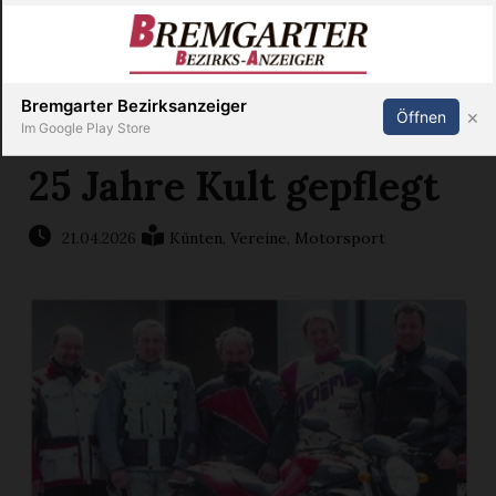
Inserieren
Abonnieren
Anmelden
X
Bremgarter Bezirksanzeiger
×
Öffnen
Im Google Play Store
25 Jahre Kult gepflegt
Immobilien
21.04.2026
Künten
,
Vereine
,
Motorsport
Veranstaltungen
Stellen
E-
Paper
Newsletter