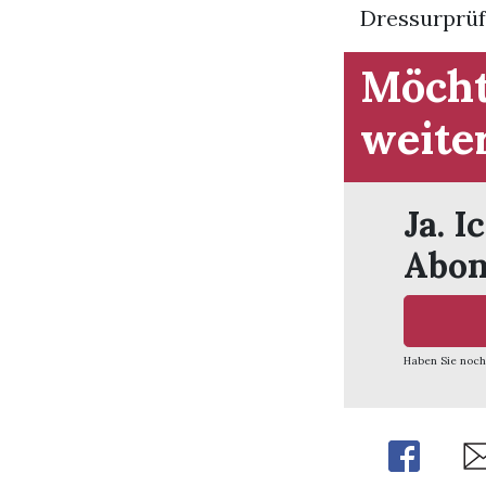
Dressurprüf
Möcht
weite
Ja. I
Abon
Haben Sie noch
Share
Sh