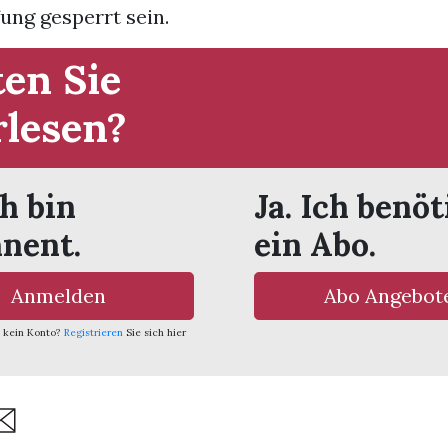
ung gesperrt sein.
en Sie
rlesen?
ch bin
Ja. Ich benöt
nent.
ein Abo.
Anmelden
Abo Angebot
 kein Konto?
Registrieren
Sie sich hier
are