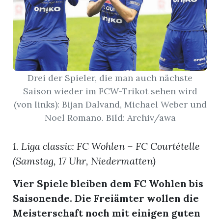
App
gion
emgarten
Drei der Spieler, die man auch nächste
Saison wieder im FCW-Trikot sehen wird
Bremgarten
(von links): Bijan Dalvand, Michael Weber und
Noel Romano. Bild: Archiv/awa
1. Liga classic: FC Wohlen – FC Courtételle
gion
(Samstag, 17 Uhr, Niedermatten)
emgarten
Vier Spiele bleiben dem FC Wohlen bis
Saisonende. Die Freiämter wollen die
Meisterschaft noch mit einigen guten