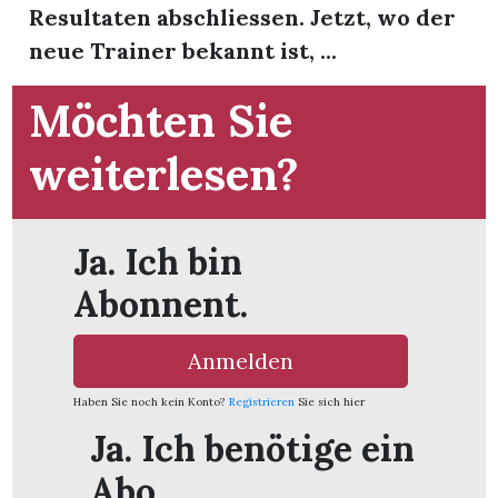
t
Resultaten abschliessen. Jetzt, wo der
neue Trainer bekannt ist, ...
Möchten Sie
weiterlesen?
Ja. Ich bin
Abonnent.
Anmelden
en
Haben Sie noch kein Konto?
Registrieren
Sie sich hier
Ja. Ich benötige ein
n
Abo.