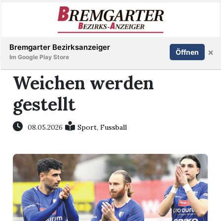
Inserieren
Abonnieren
Anmelden
Bremgarter Bezirksanzeiger
×
Öffnen
Im Google Play Store
Weichen werden
gestellt
Immobilien
Veranstaltungen
08.05.2026
Sport
,
Fussball
Stellen
E-
Paper
Newsletter