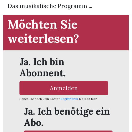
t
Das musikalische Programm ...
Möchten Sie
weiterlesen?
Ja. Ich bin
Abonnent.
Anmelden
Haben Sie noch kein Konto?
Registrieren
Sie sich hier
en
Ja. Ich benötige ein
Abo.
n