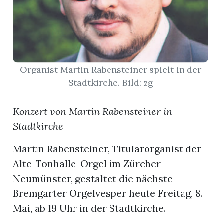
App
gion
emgarten
Organist Martin Rabensteiner spielt in der
Stadtkirche. Bild: zg
Bremgarten
Konzert von Martin Rabensteiner in
Stadtkirche
Martin Rabensteiner, Titularorganist der
gion
Alte-Tonhalle-Orgel im Zürcher
emgarten
Neumünster, gestaltet die nächste
Bremgarter Orgelvesper heute Freitag, 8.
Mai, ab 19 Uhr in der Stadtkirche.