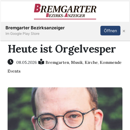
Inserieren
Abonnieren
Anmelden
Bremgarter Bezirksanzeiger
×
Öffnen
Im Google Play Store
Heute ist Orgelvesper
Immobilien
08.05.2026
Bremgarten
,
Musik
,
Kirche
,
Kommende
Events
Veranstaltungen
Stellen
E-
Paper
Newsletter