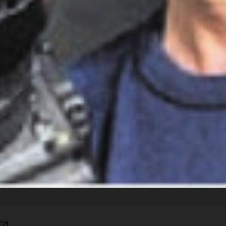
l kehrte nach seinem Kreuzbandriss stark zurüc
n dritten ...
en Sie
rlesen?
ch bin
Ja. Ich benöt
nent.
ein Abo.
Anmelden
Abo Angebot
 kein Konto?
Registrieren
Sie sich hier