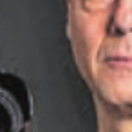
Alexander Wagner
 Wagner
t Aargauer Sportjournalisten, Sportfotograf
bel
Gautschi
ro Vogt