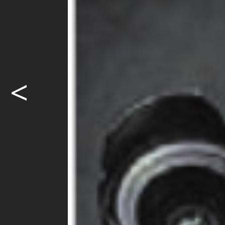
<
Alexander
Ex-Präsiden
1. Joel Stre
2. Daphne 
3. Alessand