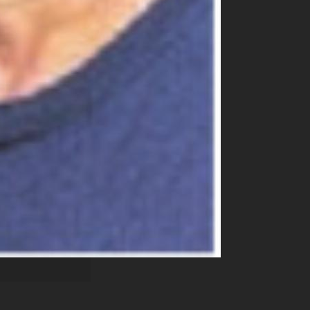
k und
ige
e