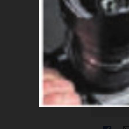
Joel Strebe
gewann seine
Möcht
weite
Ja. I
Abon
Haben Sie noch