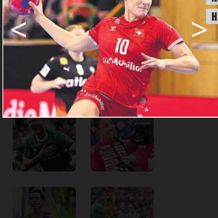
Abo.
<
>
Abo Angebote
Share
Share