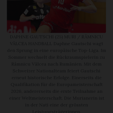
App
gion
emgarten
DAPHNE GAUTSCHI (25) MURI / RÂMNICU
VÂLCEA HANDBALL Daphne Gautschi wagt
den Sprung in eine europäische Top-Liga. Im
Bremgarten
Sommer wechselt die Rückraumspielerin zu
Râmnicu Vâlcea nach Rumänien. Mit dem
Schweizer Nationalteam feiert Gautschi
erneut historische Erfolge. Einerseits die
gion
Qualifikation für die Europameisterschaft
emgarten
2026, andererseits die erste Teilnahme an
einer Weltmeisterschaft. Die Murianerin ist
in der Nati eine der grössten
Leistungsträgerinnen.