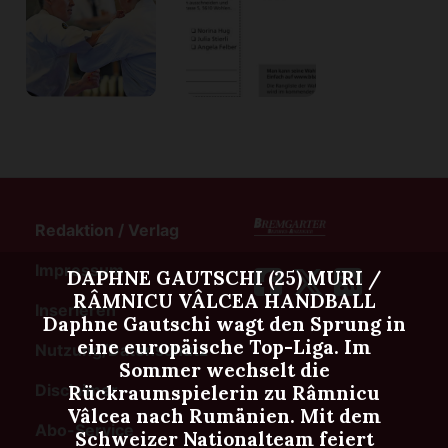
Redaktion / Verlag
Impressum
DAPHNE GAUTSCHI (25) MURI /
RÂMNICU VÂLCEA HANDBALL
Inserieren
Daphne Gautschi wagt den Sprung in
eine europäische Top-Liga. Im
Nutzung/Datenschutz
Sommer wechselt die
Disclaimer
Rückraumspielerin zu Râmnicu
Vâlcea nach Rumänien. Mit dem
Abo-Service
Schweizer Nationalteam feiert