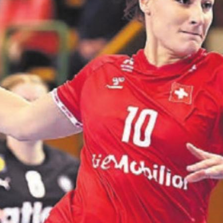
ionalteam feiert Gautschi erneut historische Erfol
kation für die Europameisterschaft 2026, anderersei
 einer Weltmeisterschaft. Die Murianerin ist in der 
grössten Leistungsträgerinnen.
nline unter
www.bbawa.ch/sportler
oder per Co
en Sie
rlesen?
ch bin
Ja. Ich benöt
nent.
ein Abo.
Anmelden
Abo Angebot