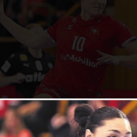
GAUTSCHI (25) MURI / RÂMNICU VÂLCEA HANDBAL
 wagt den Sprung in eine europäische Top-Liga. 
e Rückraumspielerin zu Râmnicu Vâlcea nach Rumän