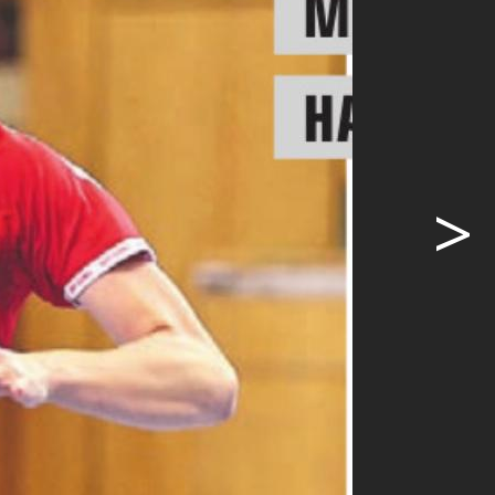
ge. Einerseits
ts die erste
Nati eine der
upon
>
ige
e