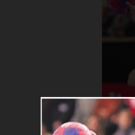
DAPHNE 
Gautschi
wechselt di