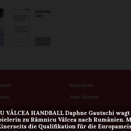
ssum
Inserieren
imer
Abo-Service
VÂLCEA HANDBALL Daphne Gautschi wagt den
Freiämter Regionalzeitungen AG | Postfach | 5620 Bremgart
elerin zu Râmnicu Vâlcea nach Rumänien. Mi
Einerseits die Qualifikation für die Europameis
info@bremgarterbezirksanzeiger.ch