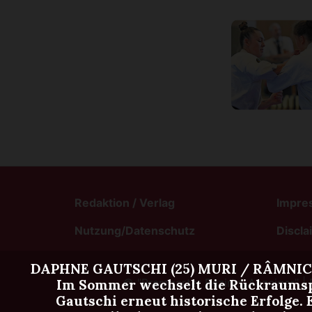
Redaktion / Verlag
Impre
Nutzung/Datenschutz
Discla
DAPHNE GAUTSCHI (25) MURI / RÂMNICU 
©
"Bremgarter Bezirks-Anzeiger" | 
Im Sommer wechselt die Rückraumspi
Gautschi erneut historische Erfolge. 