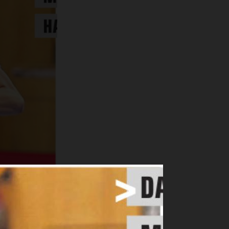
L Daphne
Im Sommer
ien. Mit dem