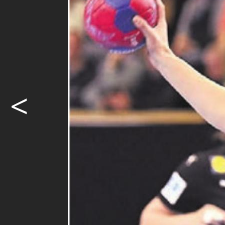
Schweizer Nat
die Qualifi
Teilnahme an
Abstimmen o
<
Möcht
weite
Ja. I
Abon