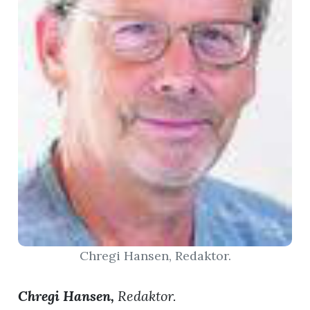
App
gion
emgarten
Bremgarten
gion
emgarten
Chregi Hansen, Redaktor.
Chregi Hansen,
Redaktor.