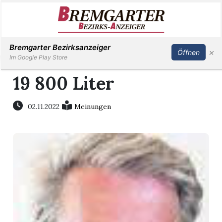
Inserieren
Abonnieren
Anmelden
Bremgarter Bezirksanzeiger
×
Öffnen
Im Google Play Store
19 800 Liter
Immobilien
02.11.2022
Meinungen
Veranstaltungen
Stellen
E-
Paper
Newsletter