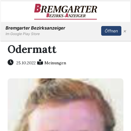
Inserieren
Abonnieren
Anmelden
Bremgarter Bezirksanzeiger
×
Öffnen
Im Google Play Store
Odermatt
Immobilien
25.10.2022
Meinungen
Veranstaltungen
Stellen
E-
Paper
Newsletter