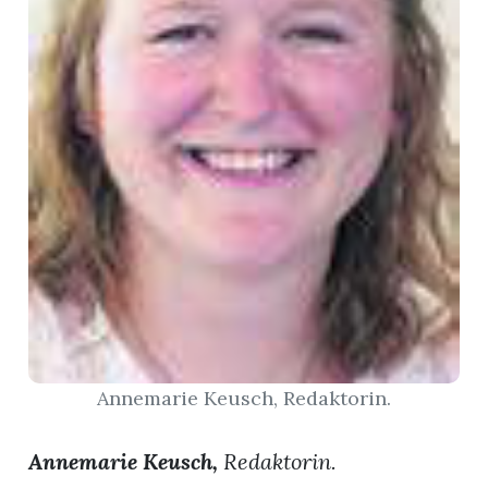
App
gion
emgarten
Bremgarten
gion
emgarten
Annemarie Keusch, Redaktorin.
Annemarie Keusch,
Redaktorin.