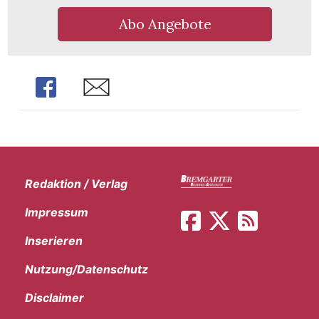
t
Abo Angebote
Share
Share
Redaktion / Verlag
Impressum
Inserieren
en
Nutzung/Datenschutz
Disclaimer
n