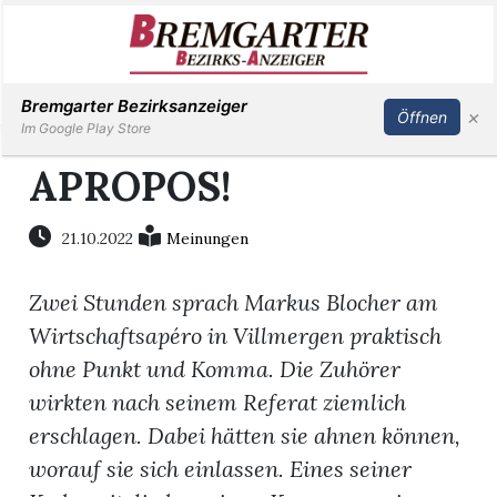
Inserieren
Abonnieren
Anmelden
Bremgarter Bezirksanzeiger
×
Öffnen
Im Google Play Store
APROPOS!
Immobilien
21.10.2022
Meinungen
Veranstaltungen
Zwei Stunden sprach Markus Blocher am
Wirtschaftsapéro in Villmergen praktisch
Stellen
ohne Punkt und Komma. Die Zuhörer
wirkten nach seinem Referat ziemlich
E-
erschlagen. Dabei hätten sie ahnen können,
Paper
worauf sie sich einlassen. Eines seiner
Newsletter