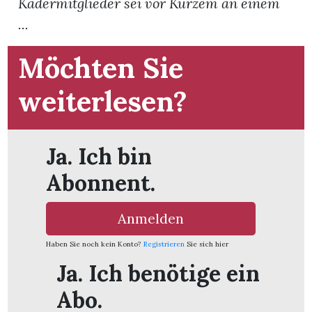
Kadermitglieder sei vor Kurzem an einem
...
App
Möchten Sie
gion
weiterlesen?
emgarten
Bremgarten
Ja. Ich bin
Abonnent.
gion
Anmelden
Haben Sie noch kein Konto?
Registrieren
Sie sich hier
emgarten
Ja. Ich benötige ein
Abo.