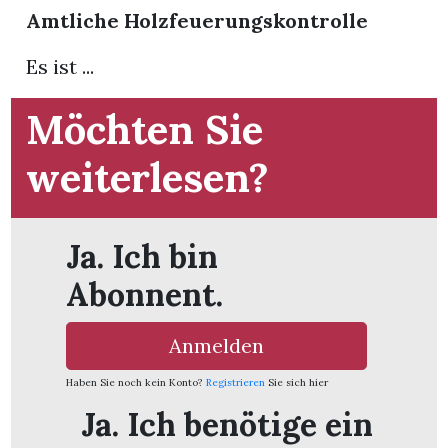
Amtliche Holzfeuerungskontrolle
App
Es ist ...
gion
Möchten Sie
emgarten
weiterlesen?
Bremgarten
Ja. Ich bin
Abonnent.
gion
Anmelden
emgarten
Haben Sie noch kein Konto?
Registrieren
Sie sich hier
Ja. Ich benötige ein