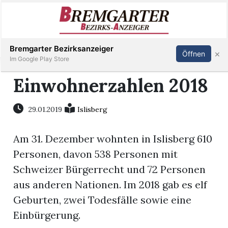
Inserieren
Abonnieren
Anmelden
Bremgarter Bezirksanzeiger
×
Öffnen
Im Google Play Store
Einwohnerzahlen 2018
Immobilien
29.01.2019
Islisberg
Veranstaltungen
Am 31. Dezember wohnten in Islisberg 610
Personen, davon 538 Personen mit
Stellen
Schweizer Bürgerrecht und 72 Personen
aus anderen Nationen. Im 2018 gab es elf
E-
Geburten, zwei Todesfälle sowie eine
Paper
Einbürgerung.
Newsletter