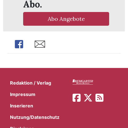
Abo.
t
Abo Angebote
Share
Share
Redaktion / Verlag
Impressum
en
Inserieren
Nutzung/Datenschutz
n