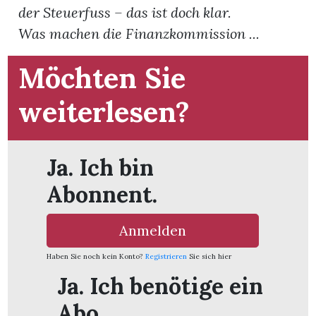
der Steuerfuss – das ist doch klar.
Was machen die Finanzkommission ...
App
gion
Möchten Sie
emgarten
weiterlesen?
Bremgarten
Ja. Ich bin
Abonnent.
gion
Anmelden
emgarten
Haben Sie noch kein Konto?
Registrieren
Sie sich hier
Ja. Ich benötige ein
Abo.