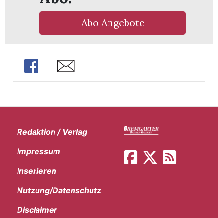
t
Abo Angebote
Share
Share
Redaktion / Verlag
Impressum
Inserieren
en
Nutzung/Datenschutz
n
Disclaimer