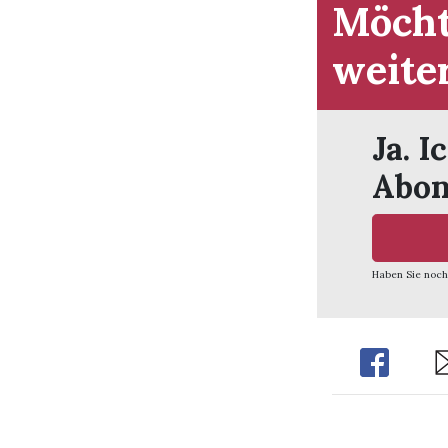
Möcht
weite
Ja. I
Abon
Haben Sie noch
Share
Sh