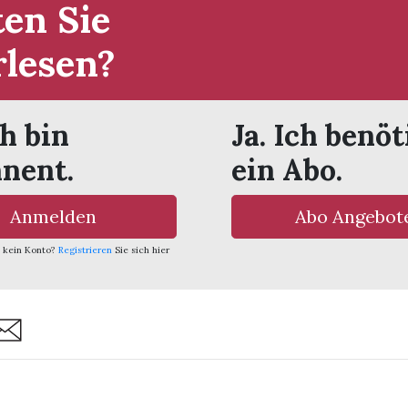
en Sie
rlesen?
ch bin
Ja. Ich benöt
nent.
ein Abo.
Anmelden
Abo Angebot
 kein Konto?
Registrieren
Sie sich hier
are