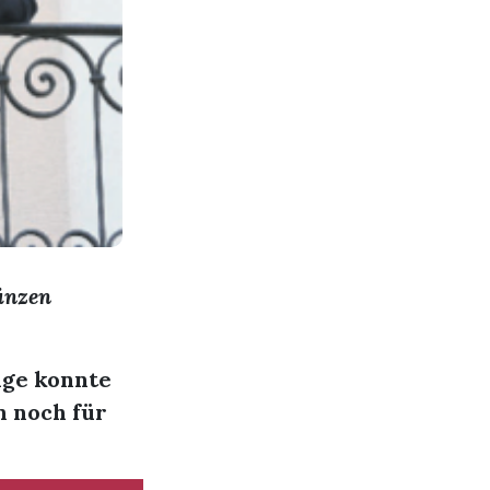
ünzen
lge konnte
n noch für