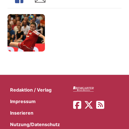
t
Redaktion / Verlag
Impressum
en
Inserieren
n
Nutzung/Datenschutz