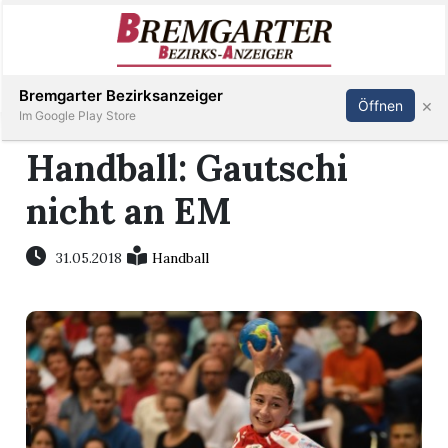
Inserieren
Abonnieren
Anmelden
Bremgarter Bezirksanzeiger
×
Öffnen
Im Google Play Store
Handball: Gautschi
nicht an EM
Immobilien
Veranstaltungen
31.05.2018
Handball
Stellen
E-
Paper
Newsletter