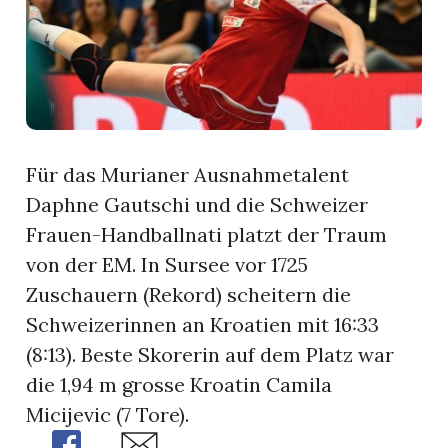
App
gion
emgarten
Für das Murianer Ausnahmetalent
Daphne Gautschi und die Schweizer
Bremgarten
Frauen-Handballnati platzt der Traum
von der EM. In Sursee vor 1725
Zuschauern (Rekord) scheitern die
gion
Schweizerinnen an Kroatien mit 16:33
(8:13). Beste Skorerin auf dem Platz war
emgarten
die 1,94 m grosse Kroatin Camila
Micijevic (7 Tore).
Share
Share