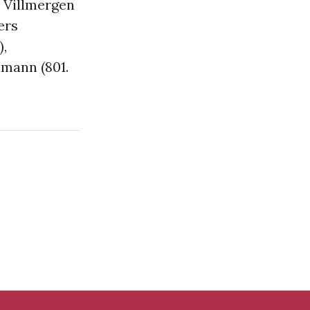
e Villmergen
ers
),
umann (801.