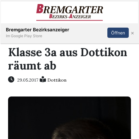
Inserieren
Abonnieren
Anmelden
Bremgarter Bezirksanzeiger
×
Öffnen
Im Google Play Store
Klasse 3a aus Dottikon
räumt ab
Immobilien
Veranstaltungen
29.05.2017
Dottikon
Stellen
E-
Paper
Newsletter