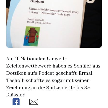
t
Am 11. Nationalen Umwelt-
Zeichenwettbewerb haben es Schüler aus
Dottikon aufs Podest geschafft. Ermal
Tasholli schaffte es sogar mit seiner
en
Zeichnung an die Spitze der 1.- bis 3.-
Klässler.
Share
Share
n