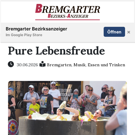
Inserieren
Abonnieren
Anmelden
Bremgarter Bezirksanzeiger
×
Öffnen
Im Google Play Store
Pure Lebensfreude
Immobilien
30.06.2026
Bremgarten
,
Musik
,
Essen und Trinken
Veranstaltungen
Stellen
E-
Paper
Newsletter