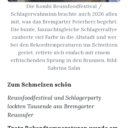
Die Kombi Reussfoodfestival /
Schlagerwahnsinn brachte auch 2026 alles
App
mit, was das Bremgarter Feierherz begehrt.
gion
Die bunte, fasnachtsgleiche Schlagerrallye
zauberte viel Farbe in die Altstadt und wer
emgarten
bei den Rekordtemperaturen ins Schwitzen
geriet, rettete sich einfach mit einem
Bremgarten
erfrischenden Sprung in den Brunnen. Bild:
Sabrina Salm
Zum Schmelzen schön
gion
Reussfoodfestival und Schlagerparty
emgarten
lockten Tausende ans Bremgarter
Reussufer
Trotz Rekordtemperaturen wurde am