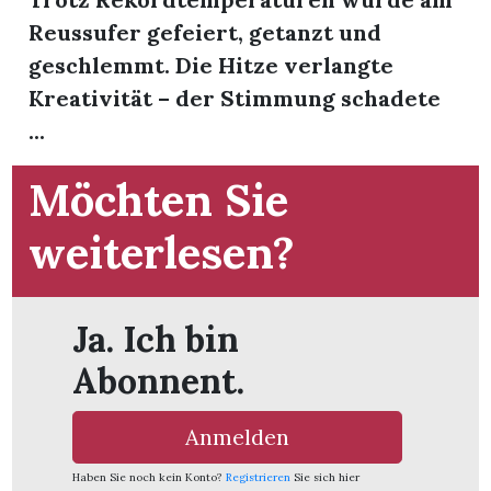
t
Reussufer gefeiert, getanzt und
geschlemmt. Die Hitze verlangte
Kreativität – der Stimmung schadete
...
Möchten Sie
weiterlesen?
Ja. Ich bin
Abonnent.
en
Anmelden
n
Haben Sie noch kein Konto?
Registrieren
Sie sich hier