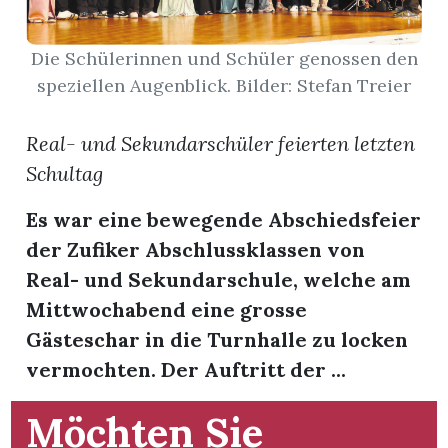
App
Die Schülerinnen und Schüler genossen den
speziellen Augenblick. Bilder: Stefan Treier
gion
emgarten
Real- und Sekundarschüler feierten letzten
Schultag
Bremgarten
Es war eine bewegende Abschiedsfeier
der Zufiker Abschlussklassen von
Real- und Sekundarschule, welche am
gion
Mittwochabend eine grosse
Gästeschar in die Turnhalle zu locken
emgarten
vermochten. Der Auftritt der ...
Möchten Sie