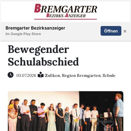
Inserieren
Abonnieren
Anmelden
Bremgarter Bezirksanzeiger
×
Öffnen
Im Google Play Store
Bewegender
Schulabschied
Immobilien
Veranstaltungen
03.07.2026
Zufikon
,
Region Bremgarten
,
Schule
Stellen
E-
Paper
Newsletter