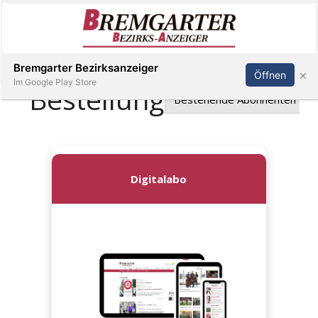
Inserieren
Abonnieren
Anmelden
Bremgarter Bezirksanzeiger
×
Öffnen
Im Google Play Store
Immobilien
Veranstaltungen
Stellen
E-
Paper
Newsletter