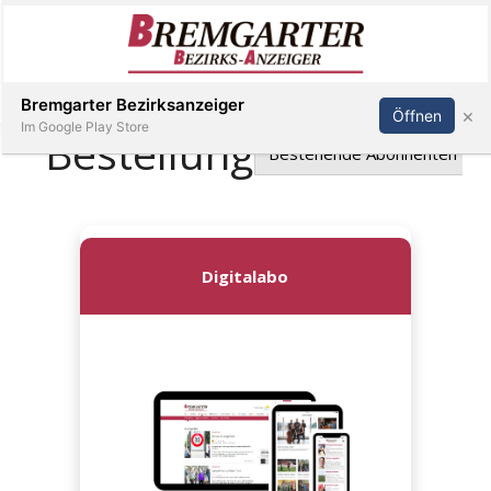
Inserieren
Abonnieren
Anmelden
Bremgarter Bezirksanzeiger
×
Öffnen
Im Google Play Store
Immobilien
Veranstaltungen
Stellen
E-
Paper
Newsletter