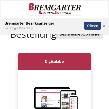
Inserieren
Abonnieren
Anmelden
Bremgarter Bezirksanzeiger
×
Öffnen
Im Google Play Store
Immobilien
Veranstaltungen
Stellen
E-
Paper
Newsletter