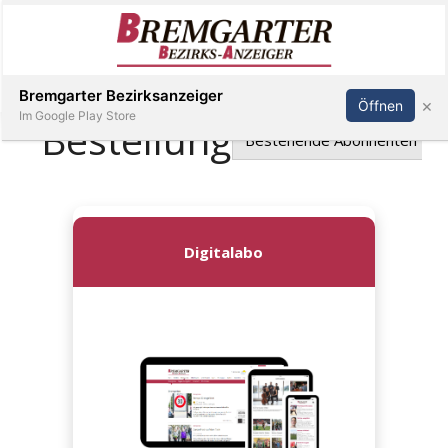
Inserieren
Abonnieren
Anmelden
Bremgarter Bezirksanzeiger
×
Öffnen
Im Google Play Store
Immobilien
Veranstaltungen
Stellen
E-
Paper
Newsletter