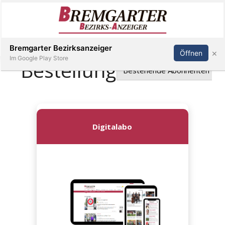
Inserieren
Abonnieren
Anmelden
Bremgarter Bezirksanzeiger
×
Öffnen
Im Google Play Store
Immobilien
Veranstaltungen
Stellen
E-
Paper
Newsletter