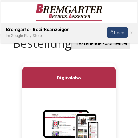
Inserieren
Abonnieren
Anmelden
Bremgarter Bezirksanzeiger
×
Öffnen
Im Google Play Store
Immobilien
Veranstaltungen
Stellen
E-
Paper
Newsletter