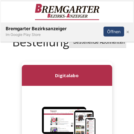
Inserieren
Abonnieren
Anmelden
Bremgarter Bezirksanzeiger
×
Öffnen
Im Google Play Store
Immobilien
Veranstaltungen
Stellen
E-
Paper
Newsletter