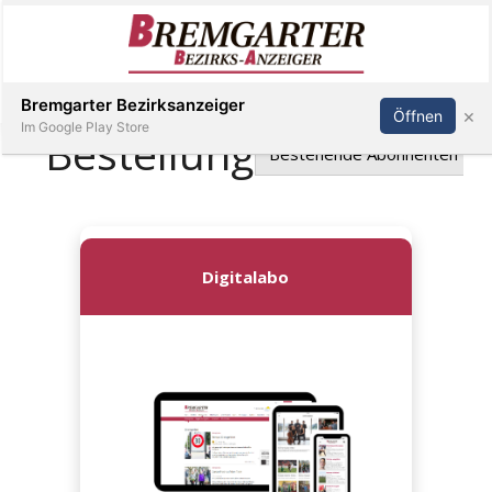
Inserieren
Abonnieren
Anmelden
Bremgarter Bezirksanzeiger
×
Öffnen
Im Google Play Store
Immobilien
Veranstaltungen
Stellen
E-
Paper
Newsletter