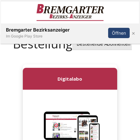
Inserieren
Abonnieren
Anmelden
Bremgarter Bezirksanzeiger
×
Öffnen
Im Google Play Store
Immobilien
Veranstaltungen
Stellen
E-
Paper
Newsletter